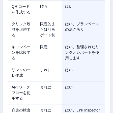
QR コード
時々
はい
を作成する
クリック履
限定的ま
はい、プランベース
歴を追跡す
たは計画
の深さあり
る
ゲート制
キャンペー
限定
はい、整理されたリ
ンを比較す
ンクとレポートを使
る
用します
リンクの一
まれに
はい
括作成
API ワーク
まれに
はい
フローを使
用する
宛先の検査
まれに
はい、Link Inspector