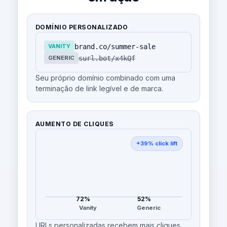
DOMÍNIO PERSONALIZADO
brand.co/summer-sale
VANITY
surl.bot/x4kQf
GENERIC
Seu próprio domínio combinado com uma
terminação de link legível e de marca.
AUMENTO DE CLIQUES
+39% click lift
72%
52%
Vanity
Generic
URLs personalizadas recebem mais cliques