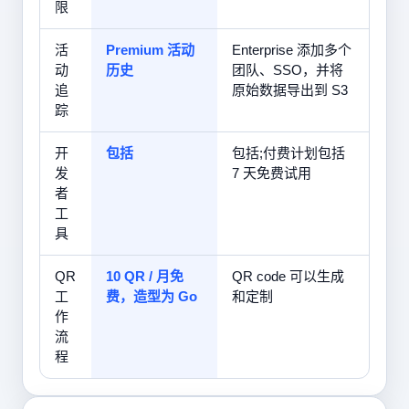
限
活
Premium 活动
Enterprise 添加多个
动
历史
团队、SSO，并将
追
原始数据导出到 S3
踪
开
包括
包括;付费计划包括
发
7 天免费试用
者
工
具
QR
10 QR / 月免
QR code 可以生成
工
费，造型为 Go
和定制
作
流
程