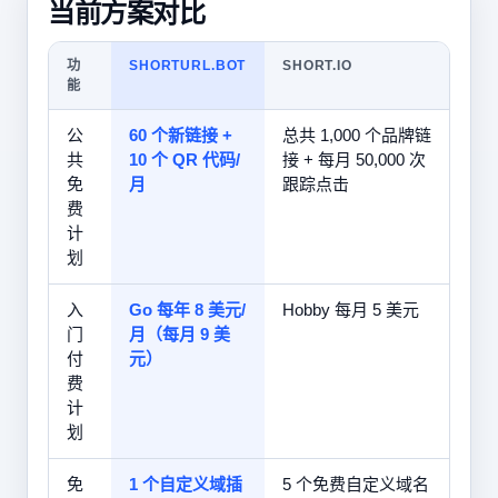
当前方案对比
功
SHORTURL.BOT
SHORT.IO
能
公
60 个新链接 +
总共 1,000 个品牌链
共
10 个 QR 代码/
接 + 每月 50,000 次
免
月
跟踪点击
费
计
划
入
Go 每年 8 美元/
Hobby 每月 5 美元
门
月（每月 9 美
付
元）
费
计
划
免
1 个自定义域插
5 个免费自定义域名