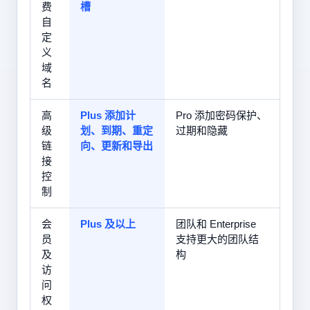
费
槽
自
定
义
域
名
高
Plus 添加计
Pro 添加密码保护、
级
划、到期、重定
过期和隐藏
链
向、更新和导出
接
控
制
会
Plus 及以上
团队和 Enterprise
员
支持更大的团队结
及
构
访
问
权