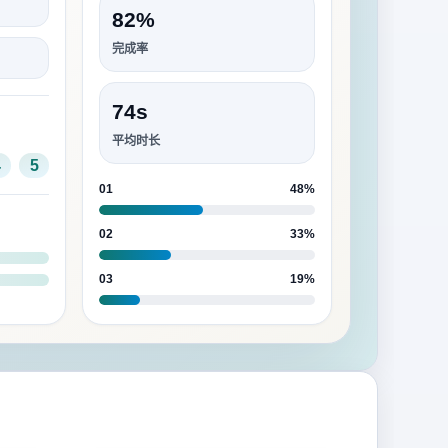
82%
完成率
74s
平均时长
4
5
01
48%
02
33%
03
19%