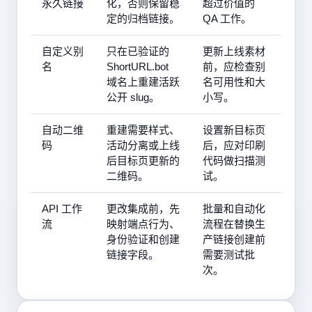
永久链接
化，否则保留稳
超过价值的
定的归档链接。
QA 工作。
自定义别
只在已验证的
更新上线素材
名
ShortURL.bot
前，应检查别
域名上重建活跃
名可用性和大
公开 slug。
小写。
自动二维
重建需要样式、
设置新目标页
码
活动分离或上线
后，应对印刷
后目标页更新的
代码做扫描测
二维码。
试。
API 工作
更改集成前，先
批量和自动化
流
映射端点行为、
流程在替换生
身份验证和创建
产链接创建前
链接字段。
需要测试批
次。