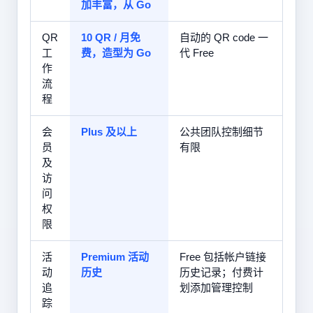
加丰富，从 Go
QR
10 QR / 月免
自动的 QR code 一
工
费，造型为 Go
代 Free
作
流
程
会
Plus 及以上
公共团队控制细节
员
有限
及
访
问
权
限
活
Premium 活动
Free 包括帐户链接
动
历史
历史记录；付费计
追
划添加管理控制
踪