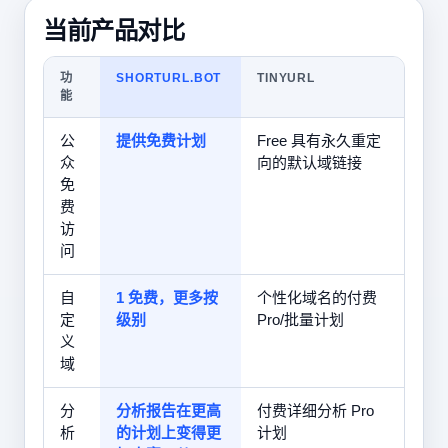
当前产品对比
功
SHORTURL.BOT
TINYURL
能
公
提供免费计划
Free 具有永久重定
众
向的默认域链接
免
费
访
问
自
1 免费，更多按
个性化域名的付费
定
级别
Pro/批量计划
义
域
分
分析报告在更高
付费详细分析 Pro
析
的计划上变得更
计划