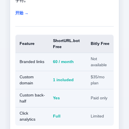
字符。
开始 →
ShortURL.bot
Feature
Bitly Free
Free
Not
Branded links
60 / month
available
Custom
$35/mo
1 included
domain
plan
Custom back-
Yes
Paid only
half
Click
Full
Limited
analytics