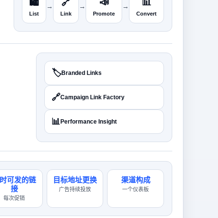
🛍️
🔗
📣
📊
→
→
→
List
Link
Promote
Convert
🏷️
Branded Links
🔗
Campaign Link Factory
📊
Performance Insight
时可发的链
目标地址更换
渠道构成
接
广告持续投放
一个仪表板
每次促销