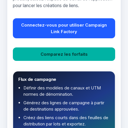
pour lancer les créations de liens.
Connectez-vous pour utiliser Campaign
Link Factory
Comparez les forfaits
Flux de campagne
Définir des modèles de canaux et UTM
normes de dénomination.
Générez des lignes de campagne à partir
de destinations approuvées.
Créez des liens courts dans des feuilles de
distribution par lots et exportez.