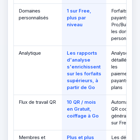
Domaines
1 sur Free,
Forfaits
personnalisés
plus par
payants
niveau
Pro/Bulk pou
les domaines
personnalisé
Analytique
Les rapports
Analyses
d'analyse
détaillées sur
s'enrichissent
les
sur les forfaits
paiements
supérieurs, à
payants Pro
partir de Go
plans
Flux de travail QR
10 QR / mois
Automatique
en Gratuit,
QR code
coiffage à Go
génération
sur Free
Membres et
Plus et plus
Les détails