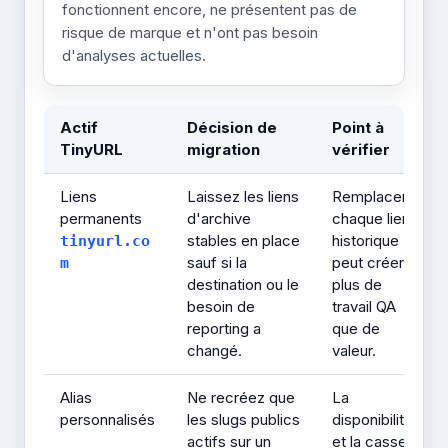
fonctionnent encore, ne présentent pas de
risque de marque et n'ont pas besoin
d'analyses actuelles.
Actif
Décision de
Point à
TinyURL
migration
vérifier
Liens
Laissez les liens
Remplacer
permanents
d'archive
chaque lien
stables en place
historique
tinyurl.co
sauf si la
peut créer
m
destination ou le
plus de
besoin de
travail QA
reporting a
que de
changé.
valeur.
Alias
Ne recréez que
La
personnalisés
les slugs publics
disponibilité
actifs sur un
et la casse