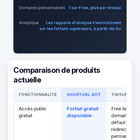
Domaines personnalisés
1 sur Free, plus par niveau
Analytique
Les rapports d'analyse s'enrichissent
sur les forfaits supérieurs, à partir de Go
Comparaison de produits
actuelle
FONCTIONNALITÉ
SHORTURL.BOT
TINYURL
Accès public
Forfait gratuit
Free liens de
gratuit
disponible
domaine par
défaut avec
redirections
permanentes