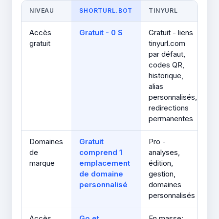
NIVEAU
SHORTURL.BOT
TINYURL
Accès
Gratuit - 0 $
Gratuit - liens
gratuit
tinyurl.com
par défaut,
codes QR,
historique,
alias
personnalisés,
redirections
permanentes
Domaines
Gratuit
Pro -
de
comprend 1
analyses,
marque
emplacement
édition,
de domaine
gestion,
personnalisé
domaines
personnalisés
Accès
Go et
En masse: