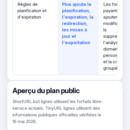
Règles de
Plus ajoute la
Les forfaits
planification et
planification,
payants
d'expiration
l'expiration, la
ajoutent la
redirection,
modification,
les mises à
la
jour et
suppression,
l'exportation
l'analyse, les
domaines
personnalisé
et la création
groupée
Aperçu du plan public
ShortURL.bot lignes utilisent les forfaits libre-
service actuels. TinyURL lignes utilisent des
informations publiques officielles vérifiées le
16 mai 2026.