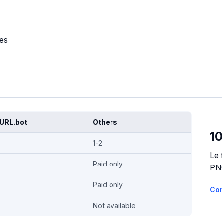
les
URL.bot
Others
10
1-2
Le 
Paid only
PNG
Paid only
Co
Not available