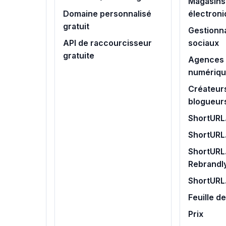
Magasins
Domaine personnalisé
électron
gratuit
Gestionn
API de raccourcisseur
sociaux
gratuite
Agences 
numériq
Créateur
blogueur
ShortURL.
ShortURL
ShortURL.
Rebrandl
ShortURL
Feuille d
Prix