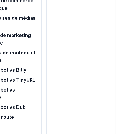
 de commerce
ique
aires de médias
de marketing
ue
s de contenu et
s
bot vs Bitly
.bot vs TinyURL
bot vs
y
.bot vs Dub
e route