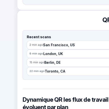
QR
Recent scans
San Francisco, US
2 min ago
London, UK
8 min ago
Berlin, DE
15 min ago
Toronto, CA
22 min ago
Dynamique QR les flux de travail
évoluent par plan