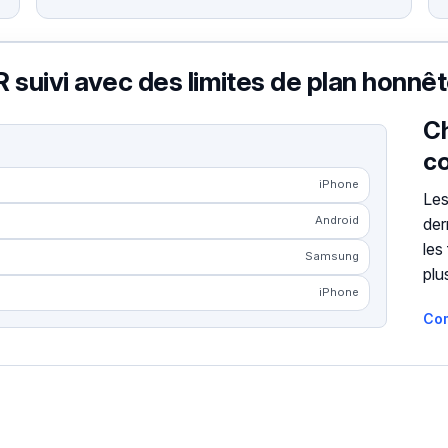
 suivi avec des limites de plan honnê
Ch
co
iPhone
Les
Android
der
les
Samsung
plu
iPhone
Co