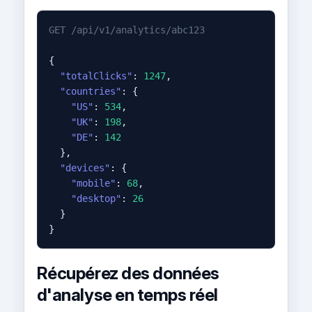
GET /api/v1/analytics/abc123
{

"totalClicks"
: 
1247
,

"countries"
: {

"US"
: 
534
,

"UK"
: 
198
,

"DE"
: 
142
  },

"devices"
: {

"mobile"
: 
68
,

"desktop"
: 
26
  }

}
Récupérez des données
d'analyse en temps réel