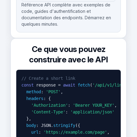
Référence API complète avec exemples de
code, guides d'authentification et
documentation des endpoints. Démarrez en
quelques minutes.
Ce que vous pouvez
construire avec le API
// Create a short link
const
 response = 
await
fetch
(
'/api/v1/links'
, {

method
: 
'POST'
,

headers
: {

'Authorization'
: 
'Bearer YOUR_KEY'
,

'Content-Type'
: 
'application/json'
  },

body
: JSON.
stringify
({

url
: 
'https://example.com/page'
,
