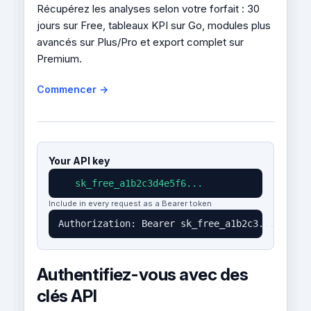
Récupérez les analyses selon votre forfait : 30
jours sur Free, tableaux KPI sur Go, modules plus
avancés sur Plus/Pro et export complet sur
Premium.
Commencer →
Your API key
sk_free_a1b2c3d4e5f6...
Include in every request as a Bearer token
Authorization: Bearer sk_free_a1b2c3...
Authentifiez-vous avec des
clés API