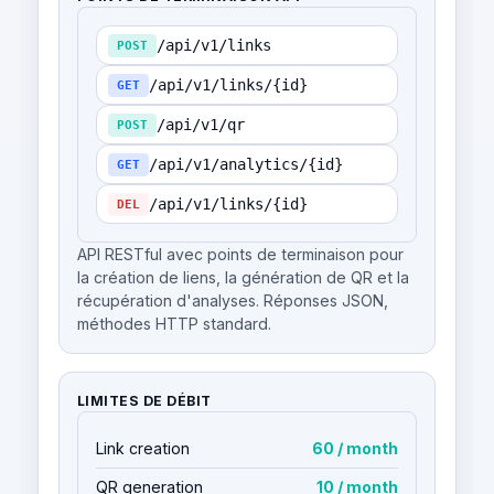
/api/v1/links
POST
/api/v1/links/{id}
GET
/api/v1/qr
POST
/api/v1/analytics/{id}
GET
/api/v1/links/{id}
DEL
API RESTful avec points de terminaison pour
la création de liens, la génération de QR et la
récupération d'analyses. Réponses JSON,
méthodes HTTP standard.
LIMITES DE DÉBIT
Link creation
60 / month
QR generation
10 / month