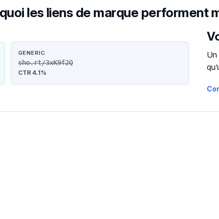
quoi les liens de marque performent 
Vo
GENERIC
Un 
sho.rt/3xK9f2Q
qu’
CTR 4.1%
Co