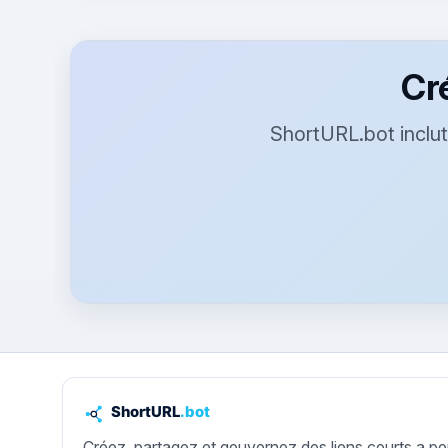
Cr
ShortURL.bot inclut 
Créez, partagez et gouvernez des liens courts a po