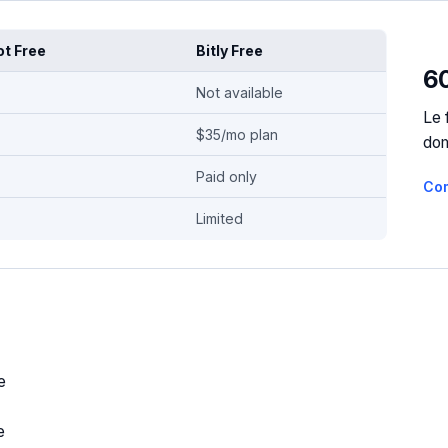
t Free
Bitly Free
60
Not available
Le 
$35/mo plan
dom
Paid only
Co
Limited
e
e