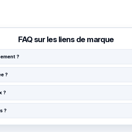
FAQ sur les liens de marque
tement ?
ée ?
x ?
s ?