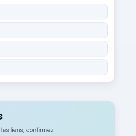
s
es liens, confirmez