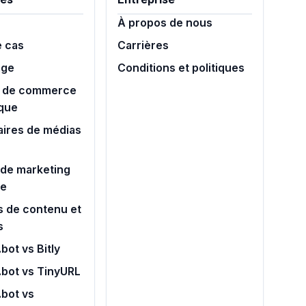
À propos de nous
e cas
Carrières
age
Conditions et politiques
 de commerce
ique
aires de médias
de marketing
ue
s de contenu et
s
bot vs Bitly
.bot vs TinyURL
bot vs