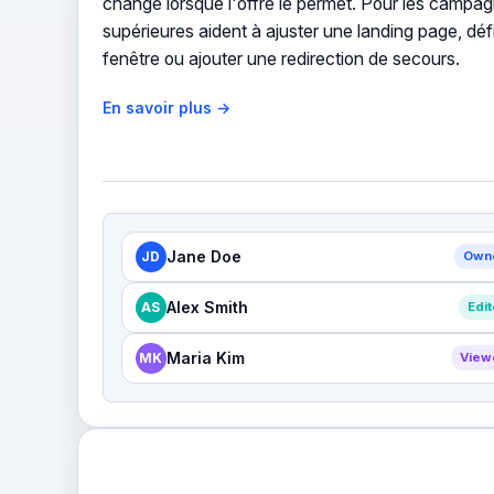
change lorsque l'offre le permet. Pour les campagn
supérieures aident à ajuster une landing page, défi
fenêtre ou ajouter une redirection de secours.
En savoir plus →
Jane Doe
JD
Own
Alex Smith
AS
Edit
Maria Kim
MK
View