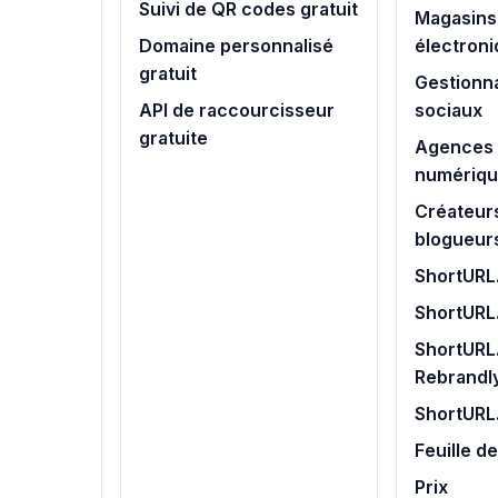
Suivi de QR codes gratuit
Magasins
Domaine personnalisé
électron
gratuit
Gestionn
API de raccourcisseur
sociaux
gratuite
Agences 
numériq
Créateur
blogueur
ShortURL.
ShortURL
ShortURL.
Rebrandl
ShortURL
Feuille d
Prix