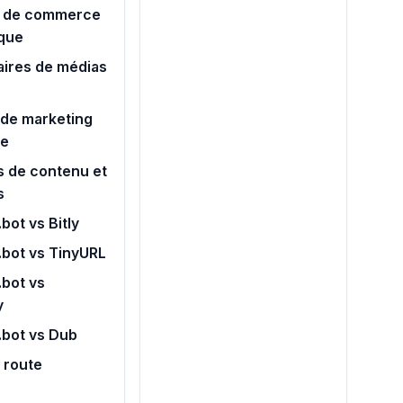
 de commerce
ique
aires de médias
de marketing
ue
s de contenu et
s
bot vs Bitly
.bot vs TinyURL
bot vs
y
.bot vs Dub
e route