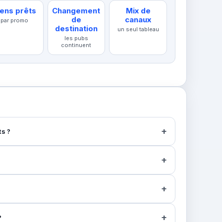
iens prêts
Changement
Mix de
de
canaux
par promo
destination
un seul tableau
les pubs
continuent
ts ?
?