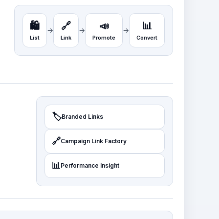
🛍️
🔗
📣
📊
→
→
→
List
Link
Promote
Convert
🏷️
Branded Links
🔗
Campaign Link Factory
📊
Performance Insight