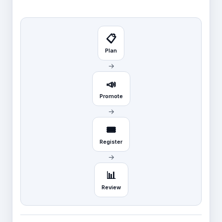
📋
Plan
→
📣
Promote
→
🎟️
Register
→
📊
Review