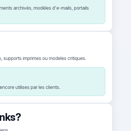
ments archivés, modèles d'e-mails, portails
s, supports imprimes ou modeles critiques.
core utilises par les clients.
inks?
iens