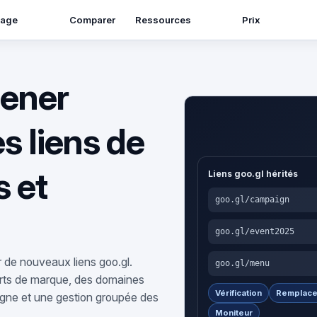
sage
Ressources
Comparer
Prix
tener
es liens de
 et
Liens goo.gl hérités
goo.gl/campaign
goo.gl/event2025
 de nouveaux liens goo.gl.
goo.gl/menu
urts de marque, des domaines
Vérification
Remplace
gne et une gestion groupée des
Moniteur