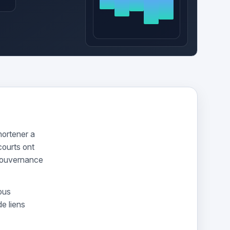
hortener a
courts ont
gouvernance
ous
e liens