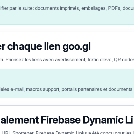
difier par la suite: documents imprimés, emballages, PDFs, docu
 chaque lien goo.gl
i. Priorisez les liens avec avertissement, trafic eleve, QR code
es e-mail, macros support, portails partenaires et documents en
galement Firebase Dynamic L
 URL Shortener. Firebase Dynamic Links a été conçu pour les l