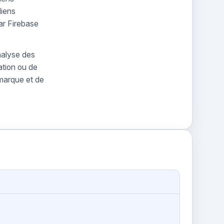
liens
ar Firebase
nalyse des
ation ou de
 marque et de