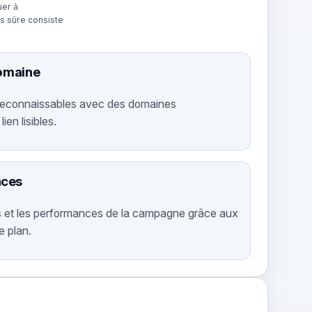
uer à
us sûre consiste
domaine
 reconnaissables avec des domaines
ien lisibles.
nces
cs et les performances de la campagne grâce aux
e plan.