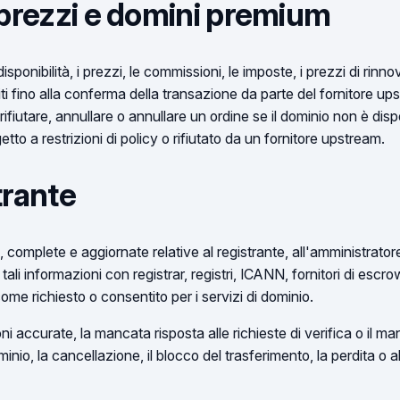
, prezzi e domini premium
a disponibilità, i prezzi, le commissioni, le imposte, i prezzi di rin
ti fino alla conferma della transazione da parte del fornitore up
ifiutare, annullare o annullare un ordine se il dominio non è dispo
tto a restrizioni di policy o rifiutato da un fornitore upstream.
trante
 complete e aggiornate relative al registrante, all'amministratore,
tali informazioni con registrar, registri, ICANN, fornitori di escrow,
 come richiesto o consentito per i servizi di dominio.
ni accurate, la mancata risposta alle richieste di verifica o il 
io, la cancellazione, il blocco del trasferimento, la perdita o alt