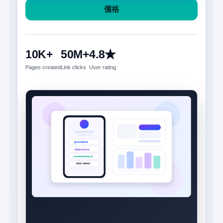
價格
10K+
50M+
4.8★
Pages created
Link clicks
User rating