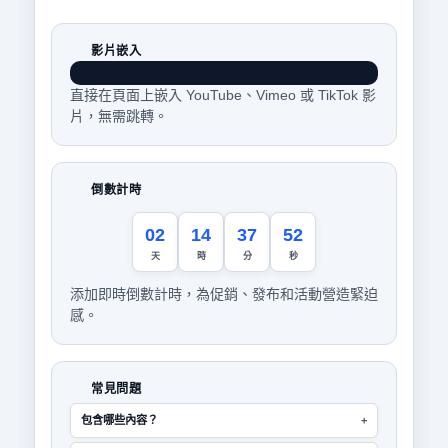
影片嵌入
直接在頁面上嵌入 YouTube、Vimeo 或 TikTok 影
片，無需跳轉。
倒數計時
02
14
37
52
天
時
分
秒
添加即時倒數計時，為促銷、發布和活動營造緊迫
感。
常見問題
包含哪些內容？
+