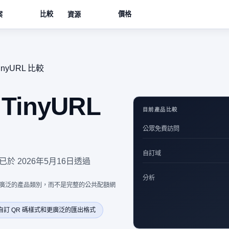
比較
價格
案
資源
TinyURL 比較
 TinyURL
目前產品比較
公眾免費訪問
自訂域
訊已於 2026年5月16日透過
分析
是更廣泛的產品類別，而不是完整的公共配額網
增自訂 QR 碼樣式和更廣泛的匯出格式