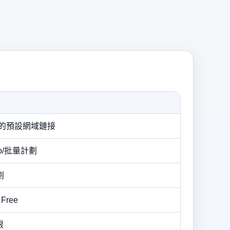
向的預設網域鏈接
o/批量計劃
劃
Free
限