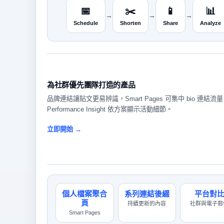
📅
✂️
📱
📊
→
→
→
Schedule
Shorten
Share
Analyze
為社群優先團隊打造的產品
品牌連結讓貼文更易辨識，Smart Pages 可集中 bio 連結流
Performance Insight 依方案顯示活動細節。
立即開始 →
個人檔案聚合
系列連結後綴
平台對
頁
持續更新的內容
社群與電子郵
Smart Pages