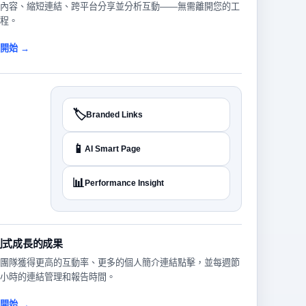
內容、縮短連結、跨平台分享並分析互動——無需離開您的工
程。
開始 →
🏷️
Branded Links
📱
AI Smart Page
📊
Performance Insight
利式成長的成果
團隊獲得更高的互動率、更多的個人簡介連結點擊，並每週節
小時的連結管理和報告時間。
開始 →