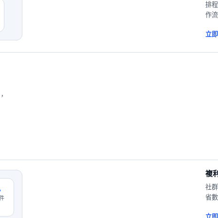
排程
作流
立即
量，
複
社群
比
省數
件
立即