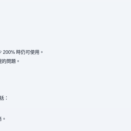
00% 時仍可使用。
現的問題。
括：
商。