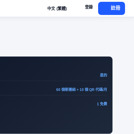
登錄
註冊
中文 (繁體)
是的
60 個新連結 + 10 個 QR 代碼/月
1 免費