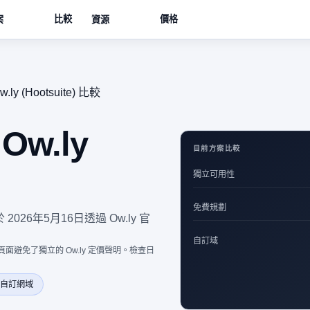
比較
價格
案
資源
w.ly (Hootsuite) 比較
 Ow.ly
目前方案比較
獨立可用性
免費規劃
 2026年5月16日透過 Ow.ly 官
自訂域
因此此頁面避免了獨立的 Ow.ly 定價聲明。檢查日
自訂網域