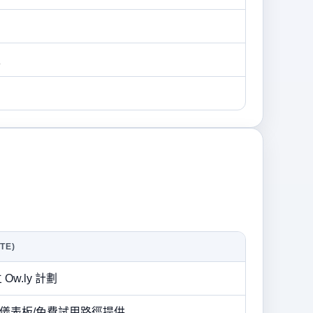
程
TE)
w.ly 計劃
ite 儀表板/免費試用路徑提供