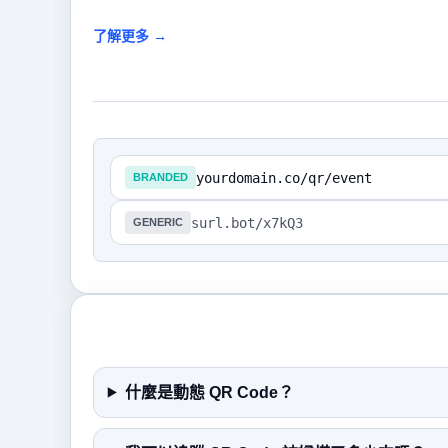
了解更多 →
yourdomain.co/qr/event
BRANDED
surl.bot/x7kQ3
GENERIC
什麼是動態 QR Code？