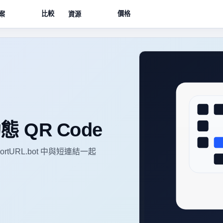
比較
價格
案
資源
QR Code
tURL.bot 中與短連結一起