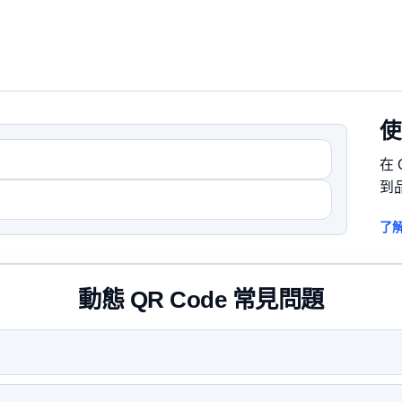
使
在
到
了解
動態 QR Code 常見問題