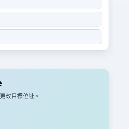
e
援更改目標位址。