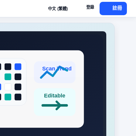
登錄
註冊
中文 (繁體)