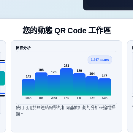
您的動態 QR Code 工作區
掃描分析
1,247 scans
231
198
189
176
164
147
142
Mon
Tue
Wed
Thu
Fri
Sat
Sun
使用可用於短連結點擊的相同基於計劃的分析來追蹤掃
描。