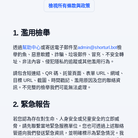
檢視所有條款與政策
1. 濫用檢舉
透過
幫助中心
或寄送電子郵件至
admin@shorturl.bot
檢
舉釣魚、惡意軟體、詐騙、垃圾郵件、冒充、不安全轉
址、非法內容、侵犯隱私的追蹤或其他濫用行為。
請包含短連結、QR 碼、託管頁面、表單 URL、網域、
目標 URL、截圖、時間戳記、濫用原因及您的聯絡資
訊。不完整的檢舉我們可能無法處理。
2. 緊急報告
若您認為存在對生命、人身安全或兒童安全的立即威
脅，請先聯繫當地緊急服務單位。您也可透過上述聯絡
管道向我們發送緊急資訊，並明確標示為緊急情況。我