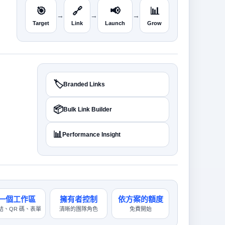
🎯
🔗
📢
📊
→
→
→
Target
Link
Launch
Grow
🏷️
Branded Links
📦
Bulk Link Builder
📊
Performance Insight
一個工作區
擁有者控制
依方案的額度
結、QR 碼、表單
清晰的團隊角色
免費開始