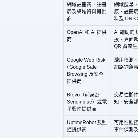
網域註冊商、註冊
網域搜尋
局及網域資料提供
原、註冊局
商
料及 DNS
OpenAI 和 AI 提供
AI 輔助的
商
援、頁面
QR 資產生
Google Web Risk
濫用偵測、
/ Google Safe
網路釣魚
Browsing 及安全
提供商
Brevo（前身為
交易性郵
Sendinblue）或電
知、安全
子郵件提供商
UptimeRobot 及監
可用性監
控提供商
事件偵測