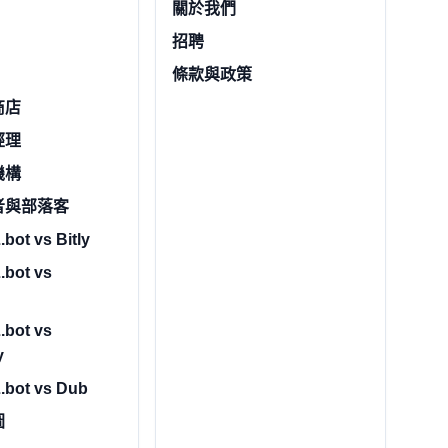
關於我們
招聘
條款與政策
商店
經理
機構
者與部落客
bot vs Bitly
.bot vs
.bot vs
y
.bot vs Dub
圖