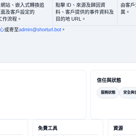
戶網站、嵌入式轉換追
點擊 ID、來源及歸因資
由客戶
頁面及客戶設定的
料、客戶提供的事件資料及
異。
P 工作流程。
目的地 URL。
心
或寄至
admin@shorturl.bot
。
信任與狀態
服務狀態
安全與
免費工具
資源