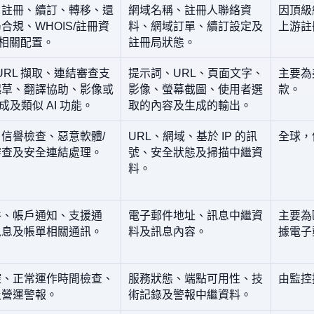
、註冊、續訂、轉移、還
網域名稱、註冊人聯絡資
因頂級
合規、WHOIS/註冊資
料、網域訂單、續訂設定及
上游註
 相關配置。
註冊局狀態。
 URL 擷取、連結審查支
提示詞、URL、頁面文字、
主要為美
起草、翻譯協助、影像或
影像、螢幕截圖、使用者選
款。
成及類似 AI 功能。
取的內容及生成的輸出。
信譽檢查、惡意軟體/
URL、網域、基於 IP 的訊
全球，
審查及安全連結處理。
號、安全狀態及掃描中繼資
料。
件、帳戶通知、支援通
電子郵件地址、訊息中繼資
主要為
訊息及帳單相關通訊。
料及訊息內容。
據電子
控、正常運作時間檢查、
服務狀態、端點可用性、技
由監控
及營運警報。
術記錄及警報中繼資料。