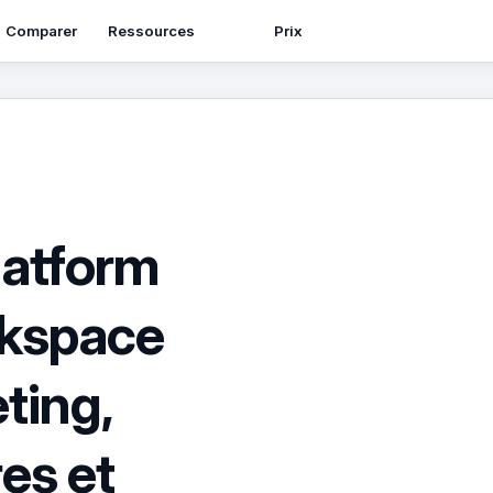
Ressources
Comparer
Prix
latform
rkspace
ting,
es et