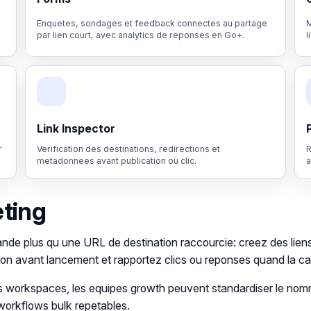
Enquetes, sondages et feedback connectes au partage
M
par lien court, avec analytics de reponses en Go+.
l
Link Inspector
r
Verification des destinations, redirections et
R
metadonnees avant publication ou clic.
a
eting
de plus qu une URL de destination raccourcie: creez des lien
ion avant lancement et rapportez clics ou reponses quand la c
es workspaces, les equipes growth peuvent standardiser le n
workflows bulk repetables.