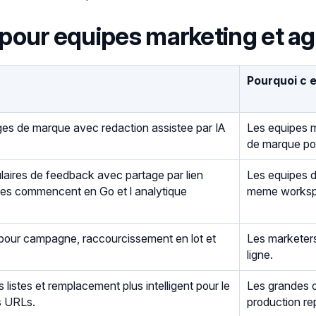
pour equipes marketing et ag
Pourquoi c 
ages de marque avec redaction assistee par IA
Les equipes m
de marque pour
aires de feedback avec partage par lien
Les equipes d
nses commencent en Go et l analytique
meme workspac
our campagne, raccourcissement en lot et
Les marketers
ligne.
listes et remplacement plus intelligent pour le
Les grandes 
s URLs.
production re