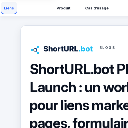
Produit
Cas d’usage
Liens
BLOGS
ShortURL.bot P
Launch : un wo
pour liens marke
pages, formulair