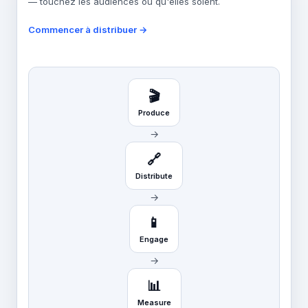
— touchez les audiences où qu'elles soient.
Commencer à distribuer →
🎬
Produce
→
🔗
Distribute
→
📱
Engage
→
📊
Measure