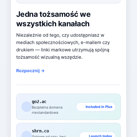
Jedna tożsamość we
wszystkich kanałach
Niezależnie od tego, czy udostępniasz w
mediach społecznościowych, e-mailem czy
drukiem — linki markowe utrzymują spójną
tożsamość wizualną wszędzie.
Rozpocznij →
go2.ac
Included in Plus
Bezpłatna domena
niestandardowa
shrn.co
Launch today
Gotowe od razu, bez