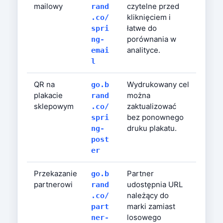
mailowy
czytelne przed
rand
kliknięciem i
.co/
łatwe do
spri
porównania w
ng-
analityce.
emai
l
QR na
Wydrukowany cel
go.b
plakacie
można
rand
sklepowym
zaktualizować
.co/
bez ponownego
spri
druku plakatu.
ng-
post
er
Przekazanie
Partner
go.b
partnerowi
udostępnia URL
rand
należący do
.co/
marki zamiast
part
losowego
ner-