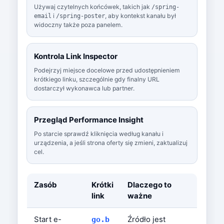
Używaj czytelnych końcówek, takich jak
/spring-
i
, aby kontekst kanału był
email
/spring-poster
widoczny także poza panelem.
Kontrola Link Inspector
Podejrzyj miejsce docelowe przed udostępnieniem
krótkiego linku, szczególnie gdy finalny URL
dostarczył wykonawca lub partner.
Przegląd Performance Insight
Po starcie sprawdź kliknięcia według kanału i
urządzenia, a jeśli strona oferty się zmieni, zaktualizuj
cel.
Zasób
Krótki
Dlaczego to
link
ważne
Start e-
Źródło jest
go.b