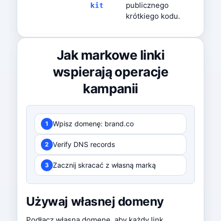
publicznego
kit
krótkiego kodu.
Jak markowe linki
wspierają operacje
kampanii
Wpisz domenę: brand.co
1
Verify DNS records
2
Zacznij skracać z własną marką
3
Używaj własnej domeny
Podłącz własną domenę, aby każdy link