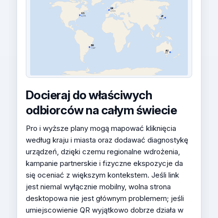
UK
2,103
US
4,218
JP
891
BR
1,547
AU
456
Docieraj do właściwych
odbiorców na całym świecie
Pro i wyższe plany mogą mapować kliknięcia
według kraju i miasta oraz dodawać diagnostykę
urządzeń, dzięki czemu regionalne wdrożenia,
kampanie partnerskie i fizyczne ekspozycje da
się oceniać z większym kontekstem. Jeśli link
jest niemal wyłącznie mobilny, wolna strona
desktopowa nie jest głównym problemem; jeśli
umiejscowienie QR wyjątkowo dobrze działa w