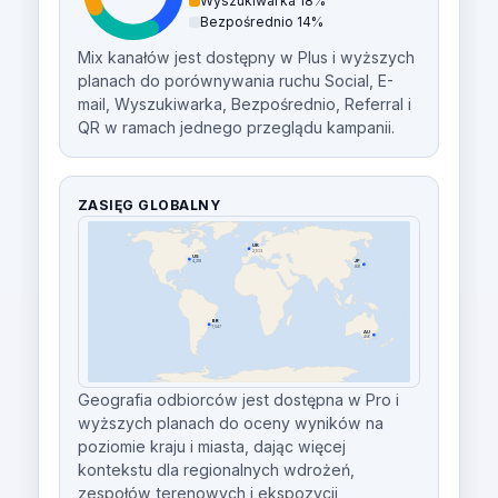
Wyszukiwarka 18%
Bezpośrednio 14%
Mix kanałów jest dostępny w Plus i wyższych
planach do porównywania ruchu Social, E-
mail, Wyszukiwarka, Bezpośrednio, Referral i
QR w ramach jednego przeglądu kampanii.
ZASIĘG GLOBALNY
UK
2,103
US
4,218
JP
891
BR
1,547
AU
456
Geografia odbiorców jest dostępna w Pro i
wyższych planach do oceny wyników na
poziomie kraju i miasta, dając więcej
kontekstu dla regionalnych wdrożeń,
zespołów terenowych i ekspozycji