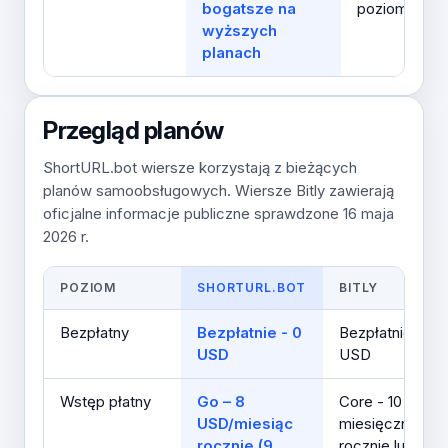
bogatsze na
poziomu
wyższych
planach
Przegląd planów
ShortURL.bot wiersze korzystają z bieżących
planów samoobsługowych. Wiersze Bitly zawierają
oficjalne informacje publiczne sprawdzone 16 maja
2026 r.
POZIOM
SHORTURL.BOT
BITLY
Bezpłatny
Bezpłatnie - 0
Bezpłatnie - 0
USD
USD
Wstęp płatny
Go – 8
Core - 10 USD
USD/miesiąc
miesięcznie
rocznie (9
rocznie lub 12