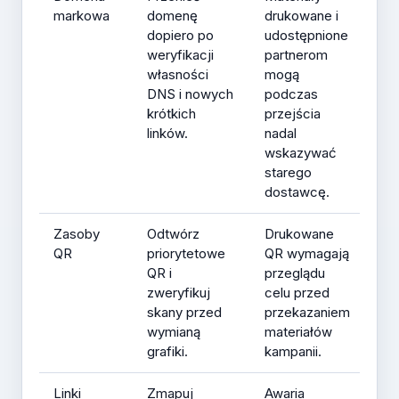
markowa
domenę
drukowane i
dopiero po
udostępnione
weryfikacji
partnerom
własności
mogą
DNS i nowych
podczas
krótkich
przejścia
linków.
nadal
wskazywać
starego
dostawcę.
Zasoby
Odtwórz
Drukowane
QR
priorytetowe
QR wymagają
QR i
przeglądu
zweryfikuj
celu przed
skany przed
przekazaniem
wymianą
materiałów
grafiki.
kampanii.
Linki
Zmapuj
Awaria