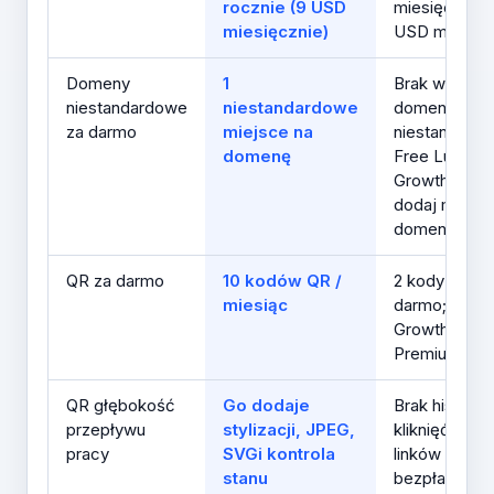
rocznie (9 USD
miesięcznie l
miesięcznie)
USD miesięc
Domeny
1
Brak włączo
niestandardowe
niestandardowe
domen
za darmo
miejsce na
niestandard
domenę
Free Lub Cor
Growth i wy
dodaj marko
domeny
QR za darmo
10 kodów QR /
2 kody QR za
miesiąc
darmo; 5 Cor
Growth; 200
Premium
QR głębokość
Go dodaje
Brak historii
przepływu
stylizacji, JPEG,
kliknięć krótk
pracy
SVGi kontrola
linków w wers
stanu
bezpłatnej; 3