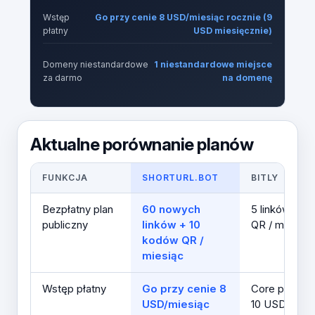
Wstęp
Go przy cenie 8 USD/miesiąc rocznie (9
płatny
USD miesięcznie)
Domeny niestandardowe
1 niestandardowe miejsce
za darmo
na domenę
Aktualne porównanie planów
FUNKCJA
SHORTURL.BOT
BITLY
Bezpłatny plan
60 nowych
5 linków + 2
publiczny
linków + 10
QR / miesiąc
kodów QR /
miesiąc
Wstęp płatny
Go przy cenie 8
Core przy s
USD/miesiąc
10 USD