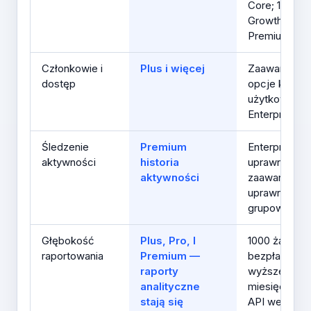
Core; 120 dni
Growth; 1 rok
Premium
Członkowie i
Plus i więcej
Zaawansowa
dostęp
opcje kontrol
użytkownika 
Enterprise
Śledzenie
Premium
Enterprise S
aktywności
historia
uprawnienia
aktywności
zaawansowan
uprawnienia
grupowe
Głębokość
Plus, Pro, I
1000 żądań A
raportowania
Premium —
bezpłatnie;
raporty
wyższe
analityczne
miesięczne li
stają się
API według