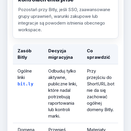
Pozostań przy Bitly, jeśli SSO, zaawansowane
grupy uprawnień, warunki zakupowe lub
integracje są powodem istnienia obecnego
workspace.
Zasób
Decyzja
Co
Bitly
migracyjna
sprawdzić
Ogólne
Odbuduj tylko
Przy
linki
aktywne,
przejściu do
publiczne linki,
ShortURL.bot
bit.ly
które nadal
nie da się
potrzebują
zachować
raportowania
ogólnej
lub kontroli
domeny Bitly.
marki.
Domena
Przenieś
Materiały