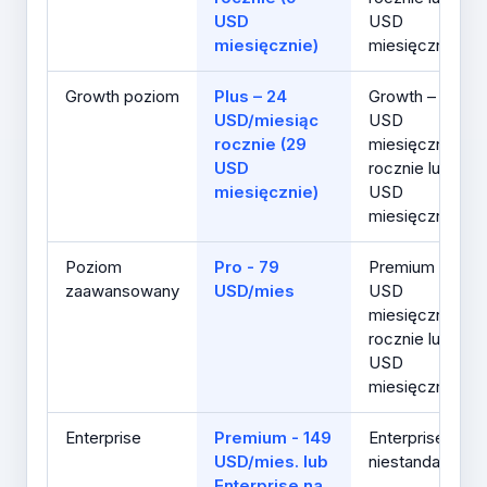
USD
USD
miesięcznie)
miesięcznie
Growth poziom
Plus – 24
Growth – 29
USD/miesiąc
USD
rocznie (29
miesięcznie
USD
rocznie lub 35
miesięcznie)
USD
miesięcznie
Poziom
Pro - 79
Premium – 199
zaawansowany
USD/mies
USD
miesięcznie
rocznie lub 300
USD
miesięcznie
Enterprise
Premium - 149
Enterprise -
USD/mies. lub
niestandardow
Enterprise na