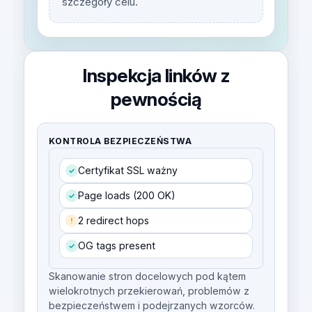
szczegóły celu.
Inspekcja linków z
pewnością
KONTROLA BEZPIECZEŃSTWA
Certyfikat SSL ważny
✓
Page loads (200 OK)
✓
2 redirect hops
!
OG tags present
✓
Skanowanie stron docelowych pod kątem
wielokrotnych przekierowań, problemów z
bezpieczeństwem i podejrzanych wzorców.