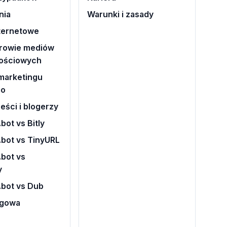
nia
Warunki i zasady
nternetowe
rowie mediów
ościowych
marketingu
go
eści i blogerzy
bot vs Bitly
.bot vs TinyURL
bot vs
y
.bot vs Dub
ogowa