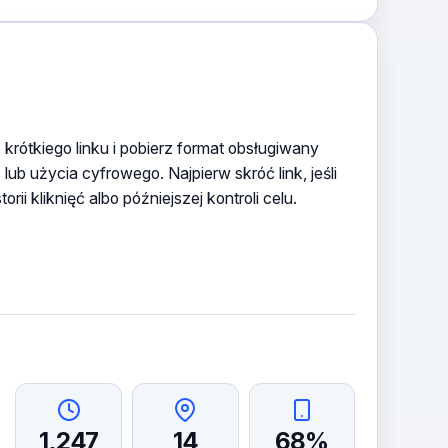
rótkiego linku i pobierz format obsługiwany
ub użycia cyfrowego. Najpierw skróć link, jeśli
ii kliknięć albo późniejszej kontroli celu.
1,247
14
68%