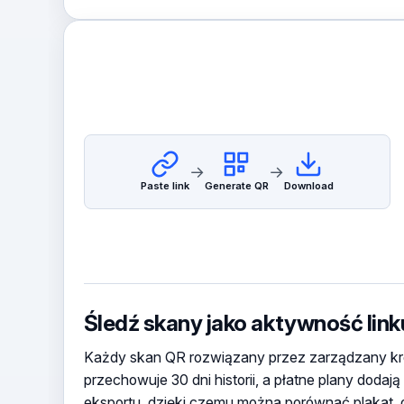
→
→
Paste link
Generate QR
Download
Śledź skany jako aktywność link
Każdy skan QR rozwiązany przez zarządzany krótk
przechowuje 30 dni historii, a płatne plany dodaj
eksportu, dzięki czemu można porównać plakat, o