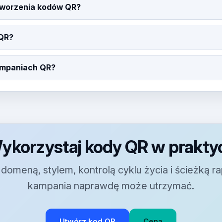
tworzenia kodów QR?
 QR?
ampaniach QR?
ykorzystaj kody QR w prakty
domeną, stylem, kontrolą cyklu życia i ścieżką ra
kampania naprawdę może utrzymać.
Utwórz kod QR
Cena