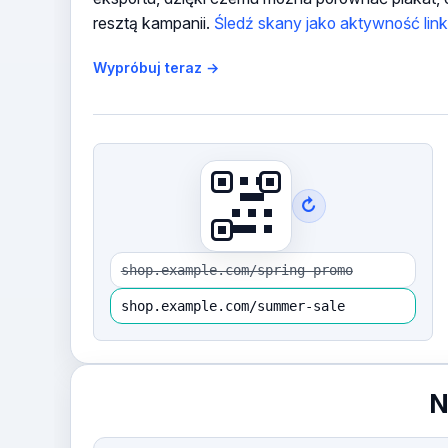
resztą kampanii.
Śledź skany jako aktywność lin
Wypróbuj teraz →
↻
shop.example.com/spring-promo
shop.example.com/summer-sale
N