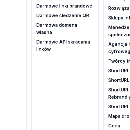
Darmowe linki brandowe
Rozwiąza
Darmowe śledzenie QR
Sklepy i
Darmowa domena
Menedże
własna
społeczn
Darmowe API skracania
Agencje 
linków
cyfrowe
Twórcy tr
ShortURL.
ShortURL
ShortURL.
Rebrandl
ShortURL
Mapa dr
Cena