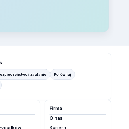
s
ezpieczeństwo i zaufanie
Porównaj
Firma
O nas
rzypadków
Kariera