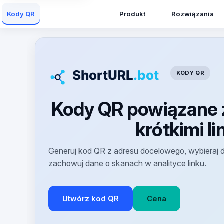
Produkt
Rozwiązania
Kody QR
KODY QR
Kody QR powiązane 
krótkimi l
Generuj kod QR z adresu docelowego, wybieraj d
zachowuj dane o skanach w analityce linku.
Utwórz kod QR
Cena