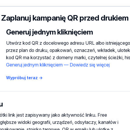
Zaplanuj kampanię QR przed drukiem
Generuj jednym kliknięciem
Utwórz kod QR z docelowego adresu URL albo istniejącego k
przez plan do druku, opakowań, oznaczeń, wkładek, ulotek l
kod QR ma korzystać z domeny marki, czytelnej ścieżki, histor
Generuj jednym kliknięciem — Dowiedz się więcej
Wypróbuj teraz →
u
i link jest zapisywany jako aktywność linku. Free
ą głębsze widoki geografii, urządzeń, odsyłaczy, kanałów i
pakowanie, stoisko targowe, QR w emailu lub ulotkę z