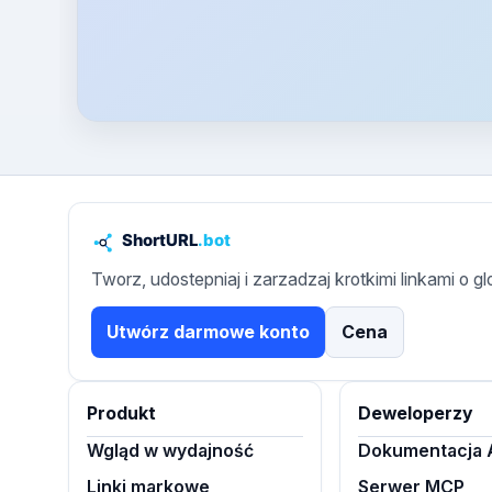
Tworz, udostepniaj i zarzadzaj krotkimi linkami o g
Utwórz darmowe konto
Cena
Produkt
Deweloperzy
Wgląd w wydajność
Dokumentacja 
Linki markowe
Serwer MCP