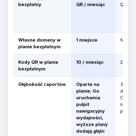
bezpłatny
QR / miesiąc
QR / mi
Własne domeny w
1 miejsce
Nie
planie bezpłatnym
Kody QR w planie
10 / miesiąc
2 / mie
bezpłatnym
Głębokość raportów
Oparte na
30 dni
planie; Go
danych
uruchamia
Core; w
pulpit
na wyż
nawigacyjny
poziom
wydajności,
wyższe plany
dodają głębi