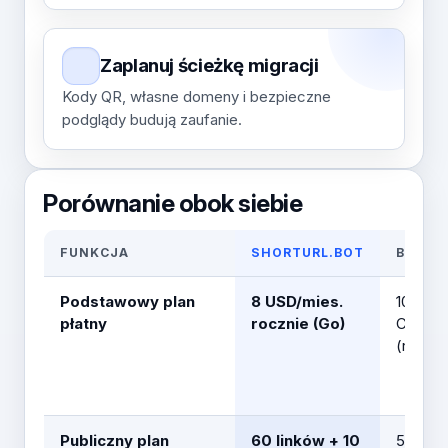
Zaplanuj ścieżkę migracji
Kody QR, własne domeny i bezpieczne
podglądy budują zaufanie.
Porównanie obok siebie
FUNKCJA
SHORTURL.BOT
BITLY
Podstawowy plan
8 USD/mies.
10 USD
płatny
rocznie (Go)
Core
(roczni
Publiczny plan
60 linków + 10
5 linkó