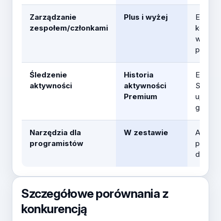
Zarządzanie
Plus i wyżej
Enterpr
zespołem/członkami
kontrol
wyższ
poziom
Śledzenie
Historia
Enterpr
aktywności
aktywności
SSO +
Premium
uprawni
grupy
Narzędzia dla
W zestawie
API dla
programistów
progra
dostęp
Szczegółowe porównania z
konkurencją