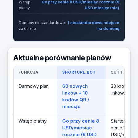
Wstęp
Go przy cenie 8 USD/miesiąc rocznie (9
płatny
USD miesięcznie)
Domeny niestandardowe
1 niestandardowe miejsce
za darmo
na domenę
Aktualne porównanie planów
FUNKCJA
SHORTURL.BOT
CUTT.LY
Darmowy plan
60 nowych
30 krótkich
linków + 10
linków/miesi
kodów QR /
miesiąc
Wstęp płatny
Go przy cenie 8
Starter przy
USD/miesiąc
cenie 12
rocznie (9 USD
USD/mies