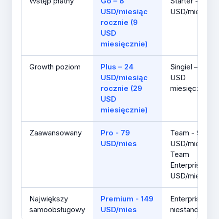
Wstęp płatny
Go – 8
Starter - 12
USD/miesiąc
USD/mies
rocznie (9
USD
miesięcznie)
Growth poziom
Plus – 24
Singiel – 25
USD/miesiąc
USD
rocznie (29
miesięcznie
USD
miesięcznie)
Zaawansowany
Pro - 79
Team - 99
USD/mies
USD/mies.;
Team
Enterprise - 1
USD/mies
Największy
Premium - 149
Enterprise -
samoobsługowy
USD/mies
niestandardo