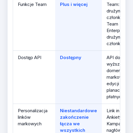
Funkcje Team
Plus i więcej
Team: 3
drużyny / 5
członków;
Team
Enterprise: 1
drużyn / 20
członków
Dostęp API
Dostępny
API dostępn
wyższe limit
domen
markowych i
edycji w
planach
płatnych
Personalizacja
Niestandardowe
Link in Bio,
linków
zakończenie
Ankiety,
markowych
łącza we
Kampanie,
wszystkich
nagłówki TR