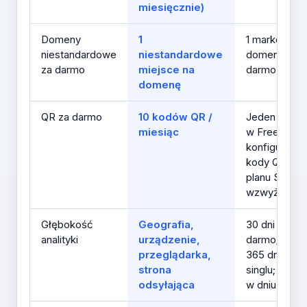
miesięcznie)
Domeny
1
1 markowa
niestandardowe
niestandardowe
domena za
za darmo
miejsce na
darmo
domenę
QR za darmo
10 kodów QR /
Jeden styl Q
miesiąc
w Free;
konfigurowa
kody QR od
planu Single
wzwyż
Głębokość
Geografia,
30 dni za
analityki
urządzenie,
darmo/Starte
przeglądarka,
365 dni na
strona
singlu; 730 d
odsyłająca
w dniu Team