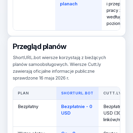
planach
i przepływy
pracy zespo
według
poziomu
Przegląd planów
ShortURL.bot wiersze korzystają z bieżących
planów samoobsługowych. Wiersze Cutt.ly
zawierają oficjalne informacje publiczne
sprawdzone 16 maja 2026 r.
PLAN
SHORTURL.BOT
CUTT.LY
Bezpłatny
Bezpłatnie - 0
Bezpłatnie – 0
USD
USD (30
linków/mies.)