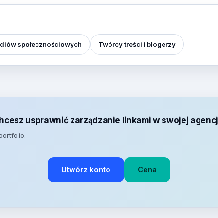
diów społecznościowych
Twórcy treści i blogerzy
hcesz usprawnić zarządzanie linkami w swojej agencj
ortfolio.
Utwórz konto
Cena