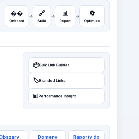
��️
🔗
📊
🔄
→
→
→
Onboard
Build
Report
Optimize
📦
Bulk Link Builder
🏷️
Branded Links
📊
Performance Insight
Obszary
Domeny
Raporty do