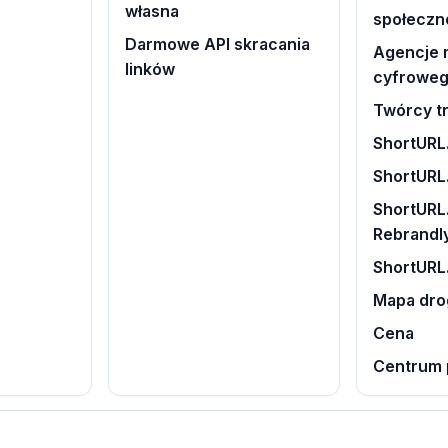
własna
społeczn
Darmowe API skracania
Agencje 
linków
cyfrowe
Twórcy tr
ShortURL.
ShortURL
ShortURL.
Rebrandl
ShortURL
Mapa dr
Cena
Centrum