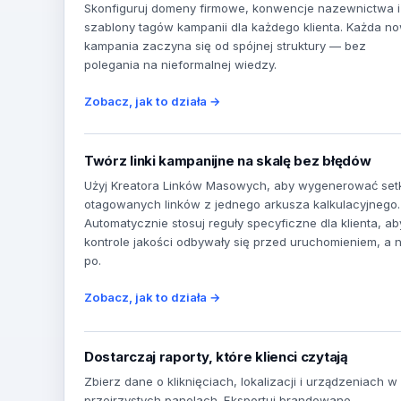
Skonfiguruj domeny firmowe, konwencje nazewnictwa i
szablony tagów kampanii dla każdego klienta. Każda n
kampania zaczyna się od spójnej struktury — bez
polegania na nieformalnej wiedzy.
Zobacz, jak to działa →
Twórz linki kampanijne na skalę bez błędów
Użyj Kreatora Linków Masowych, aby wygenerować set
otagowanych linków z jednego arkusza kalkulacyjnego.
Automatycznie stosuj reguły specyficzne dla klienta, ab
kontrole jakości odbywały się przed uruchomieniem, a n
po.
Zobacz, jak to działa →
Dostarczaj raporty, które klienci czytają
Zbierz dane o kliknięciach, lokalizacji i urządzeniach w
przejrzystych panelach. Eksportuj brandowane