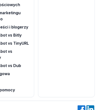
ościowych
marketingu
go
eści i blogerzy
bot vs Bitly
.bot vs TinyURL
bot vs
y
.bot vs Dub
ogowa
 pomocy