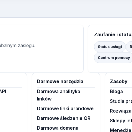
Zaufanie i statu
lobalnym zasiegu.
Status usługi
B
Centrum pomocy
Darmowe narzędzia
Zasoby
API
Darmowa analityka
Bloga
linków
Studia p
Darmowe linki brandowe
Rozwiąza
Darmowe śledzenie QR
Sklepy i
Darmowa domena
Menedże