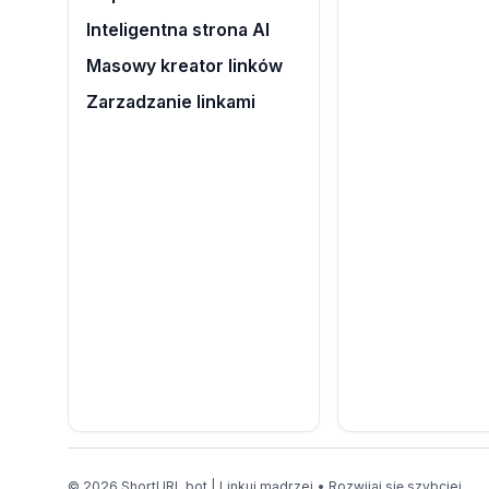
Inteligentna strona AI
Masowy kreator linków
Zarzadzanie linkami
© 2026 ShortURL.bot | Linkuj mądrzej • Rozwijaj się szybciej