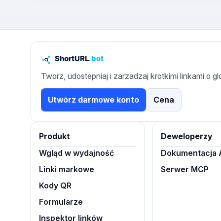
Tworz, udostepniaj i zarzadzaj krotkimi linkami o g
Utwórz darmowe konto
Cena
Produkt
Deweloperzy
Wgląd w wydajność
Dokumentacja 
Linki markowe
Serwer MCP
Kody QR
Formularze
Inspektor linków