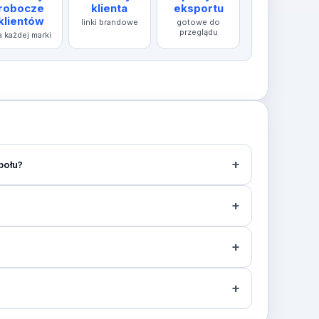
robocze
klienta
eksportu
klientów
linki brandowe
gotowe do
przeglądu
a każdej marki
połu?