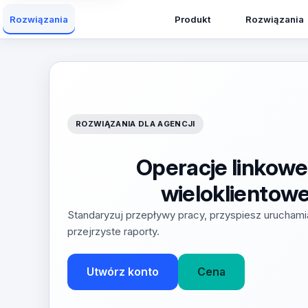
Produkt
Rozwiązania
Rozwiązania
ROZWIĄZANIA DLA AGENCJI
Operacje linkow
wieloklientow
Standaryzuj przepływy pracy, przyspiesz uruchamia
przejrzyste raporty.
Utwórz konto
Cena