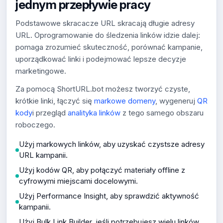
jednym przepływie pracy
Podstawowe skracacze URL skracają długie adresy
URL. Oprogramowanie do śledzenia linków idzie dalej:
pomaga zrozumieć skuteczność, porównać kampanie,
uporządkować linki i podejmować lepsze decyzje
marketingowe.
Za pomocą ShortURL.bot możesz tworzyć czyste,
krótkie linki, łączyć się
markowe domeny
, wygeneruj
QR
kody
i przegląd
analityka linków
z tego samego obszaru
roboczego.
Użyj markowych linków, aby uzyskać czystsze adresy
URL kampanii.
Użyj kodów QR, aby połączyć materiały offline z
cyfrowymi miejscami docelowymi.
Użyj Performance Insight, aby sprawdzić aktywność
kampanii.
Użyj Bulk Link Builder, jeśli potrzebujesz wielu linków