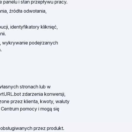
e panelu i stan przepływu pracy.
nia, źródła odwołania,
cji, identyfikatory kliknięć,
ii.
ń, wykrywanie podejrzanych
.
 własnych stronach lub w
tURL.bot zdarzenia konwersji,
czone przez klienta, kwoty, waluty
w Centrum pomocy i mogą się
ch obsługiwanych przez produkt.