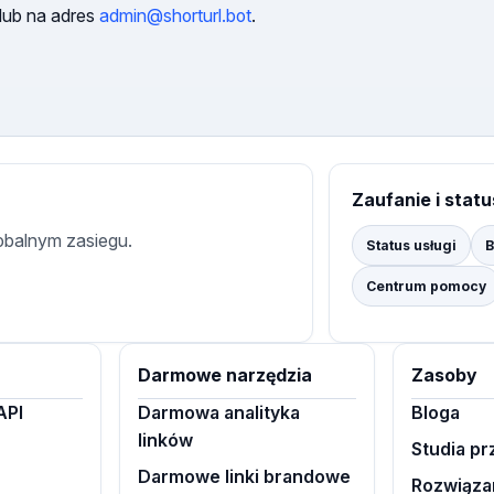
lub na adres
admin@shorturl.bot
.
Zaufanie i statu
lobalnym zasiegu.
Status usługi
B
Centrum pomocy
Darmowe narzędzia
Zasoby
API
Darmowa analityka
Bloga
linków
Studia p
Darmowe linki brandowe
Rozwiąza