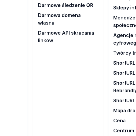
Darmowe śledzenie QR
Sklepy i
Darmowa domena
Menedże
własna
społeczn
Darmowe API skracania
Agencje 
linków
cyfrowe
Twórcy tr
ShortURL.
ShortURL
ShortURL.
Rebrandl
ShortURL
Mapa dr
Cena
Centrum