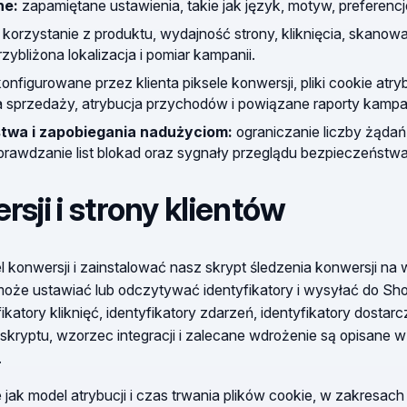
ne:
zapamiętane ustawienia, takie jak język, motyw, preferencj
korzystanie z produktu, wydajność strony, kliknięcia, skanowa
zybliżona lokalizacja i pomiar kampanii.
onfigurowane przez klienta piksele konwersji, pliki cookie atrybu
a sprzedaży, atrybucja przychodów i powiązane raporty kampan
twa i zapobiegania nadużyciom:
ograniczanie liczby żąda
 sprawdzanie list blokad oraz sygnały przeglądu bezpieczeństwa
rsji i strony klientów
l konwersji i zainstalować nasz skrypt śledzenia konwersji na
że ustawiać lub odczytywać identyfikatory i wysyłać do Shor
fikatory kliknięć, identyfikatory zdarzeń, identyfikatory dostar
skryptu, wzorzec integracji i zalecane wdrożenie są opisane 
.
ie jak model atrybucji i czas trwania plików cookie, w zakresa