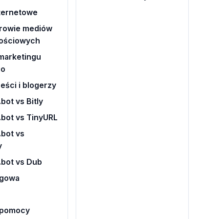
nternetowe
rowie mediów
ościowych
marketingu
go
eści i blogerzy
bot vs Bitly
.bot vs TinyURL
bot vs
y
.bot vs Dub
ogowa
 pomocy