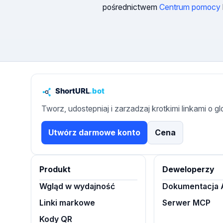
pośrednictwem
Centrum pomocy
Tworz, udostepniaj i zarzadzaj krotkimi linkami o g
Utwórz darmowe konto
Cena
Produkt
Deweloperzy
Wgląd w wydajność
Dokumentacja 
Linki markowe
Serwer MCP
Kody QR