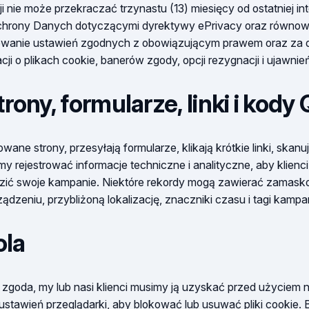
ji nie może przekraczać trzynastu (13) miesięcy od ostatniej in
Ochrony Danych dotyczącymi dyrektywy ePrivacy oraz równ
osowanie ustawień zgodnych z obowiązującym prawem oraz za 
i o plikach cookie, banerów zgody, opcji rezygnacji i ujawnień
ony, formularze, linki i kody
ane strony, przesyłają formularze, klikają krótkie linki, ska
my rejestrować informacje techniczne i analityczne, aby klienc
ić swoje kampanie. Niektóre rekordy mogą zawierać zamaskow
ądzeniu, przybliżoną lokalizację, znaczniki czasu i tagi kampan
ola
oda, my lub nasi klienci musimy ją uzyskać przed użyciem ni
stawień przeglądarki, aby blokować lub usuwać pliki cookie. 