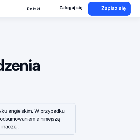
Zaloguj się
Zapisz się
Polski
edzenia
yku angielskim. W przypadku
podsumowaniem a niniejszą
inaczej.