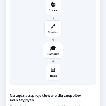
📚
Curate
→
🔗
Shorten
→
🎓
Distribute
→
📊
Track
Narzędzia zaprojektowane dla zespołów
edukacyjnych