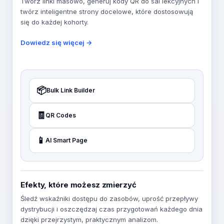
Twórz linki masowo, generuj kody QR do sal lekcyjnych i
twórz inteligentne strony docelowe, które dostosowują
się do każdej kohorty.
Dowiedz się więcej →
📦
Bulk Link Builder
🧾
QR Codes
📱
AI Smart Page
Efekty, które możesz zmierzyć
Śledź wskaźniki dostępu do zasobów, uprość przepływy
dystrybucji i oszczędzaj czas przygotowań każdego dnia
dzięki przejrzystym, praktycznym analizom.