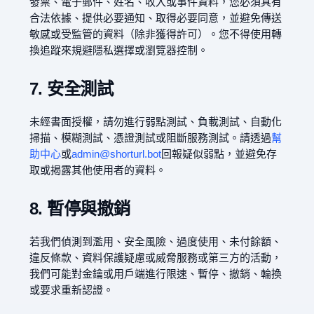
發票、電子郵件、姓名、收入或事件資料，您必須具有
合法依據、提供必要通知、取得必要同意，並避免傳送
敏感或受監管的資料（除非獲得許可）。您不得使用轉
換追蹤來規避隱私選擇或瀏覽器控制。
7. 安全測試
未經書面授權，請勿進行弱點測試、負載測試、自動化
掃描、模糊測試、憑證測試或阻斷服務測試。請透過
幫
助中心
或
admin@shorturl.bot
回報疑似弱點，並避免存
取或揭露其他使用者的資料。
8. 暫停與撤銷
若我們偵測到濫用、安全風險、過度使用、未付餘額、
違反條款、資料保護疑慮或威脅服務或第三方的活動，
我們可能對金鑰或用戶端進行限速、暫停、撤銷、輪換
或要求重新認證。