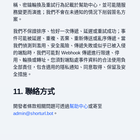
稱、密鑰輪換及重試行為記載於幫助中心，並可能隨服
務變更而演進；我們不會在未通知的情況下削弱簽名方
案。
我們不保證排序、恰好一次傳遞、延遲或重試成功；事
件可能被延遲、重複、丟棄、重新傳送或亂序傳遞。當
我們偵測到濫用、安全風險、傳遞失敗或似乎已被入侵
的端點時，我們可能對 Webhook 傳遞進行限速、停
用、輪換或轉址。您須對端點處事件資料的合法使用負
全部責任，包含適用的隱私通知、同意取得、保留及安
全措施。
11. 聯絡方式
開發者條款相關問題可透過
幫助中心
或寄至
admin@shorturl.bot
。