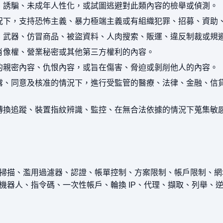
、誘騙、未成年人性化，或試圖逃避對此類內容的檢舉或偵測。
況下，支持恐怖主義、暴力極端主義或有組織犯罪、招募、資助
、武器、仿冒商品、被盜資料、人肉搜索、販運、違反制裁或規
肖像權、營業秘密或其他第三方權利的內容。
的親密內容、仇恨內容，或旨在傷害、脅迫或剝削他人的內容。
露、同意及核准的情況下，進行受監管的醫療、法律、金融、信
轉換追蹤、裝置指紋辨識、監控、在無合法依據的情況下蒐集敏
掃描、濫用過濾器、認證、帳單控制、方案限制、帳戶限制、網
機器人、指令碼、一次性帳戶、輪換 IP、代理、擷取、列舉、