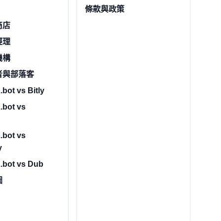
條款與政策
商店
經理
機構
者與部落客
bot vs Bitly
.bot vs
.bot vs
y
.bot vs Dub
圖